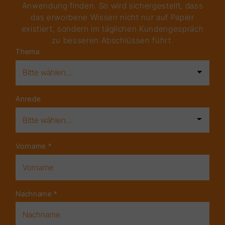
Anwendung finden. So wird sichergestellt, dass
das erworbene Wissen nicht nur auf Papier
existiert, sondern im täglichen Kundengespräch
zu besseren Abschlüssen führt.
Thema
Anrede
Vorname
*
Nachname
*