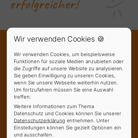
erfolgreicher!
Wir verwenden Cookies 🍪
Vertriebstraining für
Stadtwerke: Nachhaltiger
Wir verwenden Cookies, um beispielsweise
Erfolg mit Insider-Wissen
Funktionen für soziale Medien anzubieten oder
die Zugriffe auf unsere Website zu analysieren.
Erfahren Sie, wie gezielte
Sie geben Einwilligung zu unseren Cookies,
wenn Sie unsere Webseite weiterhin nutzen.
Trainingslösungen nachhaltige Erfolge bei
Um fortzufahren müssen Sie eine Auswahl
Energieversorgern sichern.
treffen.
In der dynamischen Welt der Energieversorgung
Weitere Informationen zum Thema
stehen Stadtwerke vor immer neuen
Datenschutz und Cookies können Sie unserer
Herausforderungen.
Fortschreitende Digitalisierung
,
Datenschutzerklärung
entnehmen. Unter
veränderte gesetzliche Rahmenbedingungen und
Einstellungen können Sie gezielt Optionen ein
steigende Kundenerwartungen erfordern effektive
und ausschalten.