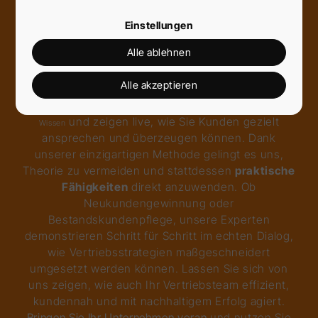
Lösungen. Hier kommt das
Mark Remscheidt
Verkaufstraining
ins Spiel—
Ihre Lösung für
Einstellungen
nachhaltigen Vertriebserfolg
. Mit
maßgeschneiderten Trainingsprogrammen, die auf
Alle ablehnen
langjähriger Branchenerfahrung basieren, sind wir
Ihre Experten für den Erfolg im Energievertrieb.
Alle akzeptieren
Unsere praxisnahen Trainings bieten Ihnen
Insider-
und zeigen live, wie Sie Kunden gezielt
Wissen
ansprechen und überzeugen können. Dank
unserer einzigartigen Methode gelingt es uns,
Theorie zu vermeiden und stattdessen
praktische
Fähigkeiten
direkt anzuwenden. Ob
Neukundengewinnung oder
Bestandskundenpflege, unsere Experten
demonstrieren Schritt für Schritt im echten Dialog,
wie Vertriebsstrategien maßgeschneidert
umgesetzt werden können. Lassen Sie sich von
uns zeigen, wie auch Ihr Vertriebsteam effizient,
kundennah und mit nachhaltigem Erfolg agiert.
Bringen Sie Ihr Unternehmen voran
und nutzen Sie