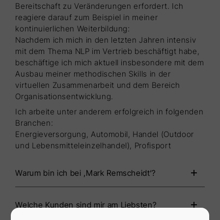
Bereitschaft zu Veränderungen erfordert. Ich
reagiere darauf zum Beispiel in meiner
kontinuierlichen Weiterbildung:
Nachdem ich mich in den letzten Jahren intensiv
mit dem Thema NLP im Vertrieb beschäftigt habe,
beschäftige ich mich aktuell insbesondere mit dem
Ausbau meiner methodischen Skills in der
virtuellen Zusammenarbeit und dem Bereich
Organisationsentwicklung.
Ich arbeite unter anderem erfolgreich in folgenden
Branchen:
Energieversorgung, Automobil, Handel (Outdoor
und Lebensmitteleinzelhandel), Profisport
Warum bin ich bei ‚Mark Remscheidt‘?
Welche Kunden sind mir am Liebsten?