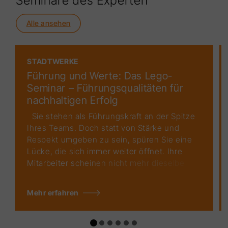
Seminare des Experten
Alle ansehen
STADTWERKE
Führung und Werte: Das Lego-
Seminar – Führungsqualitäten für
nachhaltigen Erfolg
Sie stehen als Führungskraft an der Spitze
Ihres Teams. Doch statt von Stärke und
Respekt umgeben zu sein, spüren Sie eine
Lücke, die sich immer weiter öffnet. Ihre
Mitarbeiter scheinen nicht mehr dieselbe
Leidenschaft und Motivation zu haben wie
früher. Die Zusammenarbeit stockt, die
Mehr erfahren
Produktivität leidet und das Arbeitsklima ist
angespannt. In einer Welt, die immer
schneller wird und in den