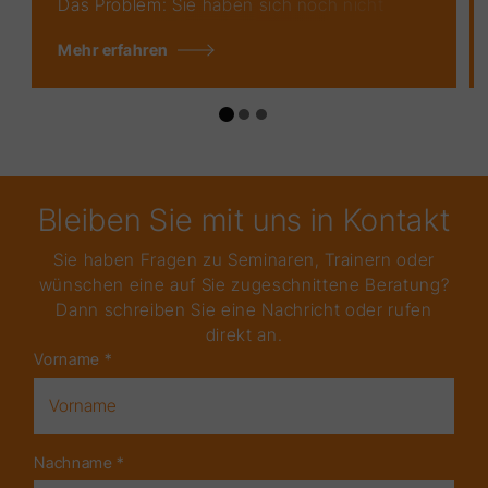
Das Problem: Sie haben sich noch nicht
wirklich mit den Potenzialen Ihrer
Mehr erfahren
Persönlichkeit auseinandergesetzt, und es
fehlt an einem tiefen Verständnis Ihrer
inneren Treiber! Ohne dieses Verständnis
können Sie nicht Ihr volles Potenzial
entfalten und Ihre Ziele und Träume
verwirklichen. Persönlichkeitsentwicklung ist
ein entscheidender Schritt, um sowohl
Bleiben Sie mit uns in Kontakt
persönlich als auch beruflich zu wachsen
und Erfolg zu erzielen.
Sie haben Fragen zu Seminaren, Trainern oder
wünschen eine auf Sie zugeschnittene Beratung?
Dann schreiben Sie eine Nachricht oder rufen
direkt an.
Vorname
*
Nachname
*