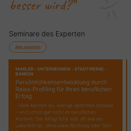
besser wird?”
Seminare des Experten
Alle ansehen
MAKLER - UNTERNEHMEN - STADTWERKE -
BANKEN
Persönlichkeitsentwicklung durch
Reiss-Profiling für Ihren beruflichen
Erfolg
Viele kennen es, wenige sprechen darüber
– und schon gar nicht im beruflichen
Kontext: Der Alltag fühlt sich oft wie ein
Labyrinth an, ohne klare Richtung oder Sinn.