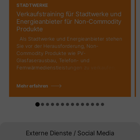
STADTWERKE
Verkaufstraining für Stadtwerke und
Energieanbieter für Non-Commodity
Produkte
Als Stadtwerke und Energieanbieter stehen
Sie vor der Herausforderung, Non-
Commodity Produkte wie PV-
Glasfaserausbau, Telefon- und
Fernwärmedienstleistungen zu verkaufen.
Doch trotz des enormen Potenzials dieser
Produkte spüren Sie nicht genug Resonanz
Mehr erfahren
bei Ihren Kunden, die lieber woanders oder
das Internet bevorzugen. Die
Verkaufsstrategien für Non-Commodity
Produkte stellen sich als komplex und
anspruchsvoll heraus, und Sie fragen sich,
wie Sie Ihre Vertriebsziele erreichen können.
Externe Dienste / Social Media
In einer immer komplexer werdenden
Energiewelt müssen Sie über die üblichen