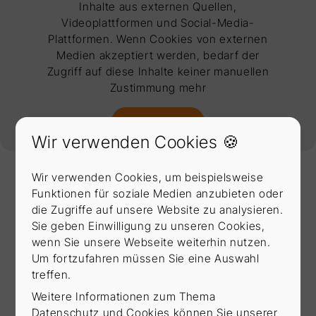
Inhalte aus externen Quellen,
Verkaufstechniken hinausgehen und
Videoplattformen und Social-Media-
innovative Strategien entwickeln, um Ihre
Plattformen. Wenn Cookies von externen
Non-Commodity Produkte erfolgreich zu
Medien akzeptiert werden, bedarf der
vermarkten.
Zugriff auf diese Inhalte keiner manuellen
Zustimmung mehr
Ich stimme zu
Wir verwenden Cookies 🍪
Wir verwenden Cookies, um beispielsweise
Funktionen für soziale Medien anzubieten oder
IHRE EXPERTEN
die Zugriffe auf unsere Website zu analysieren.
Beste Expertise vereint für Ihren
Sie geben Einwilligung zu unseren Cookies,
Erfolg
wenn Sie unsere Webseite weiterhin nutzen.
Um fortzufahren müssen Sie eine Auswahl
Alle ansehen
treffen.
Weitere Informationen zum Thema
Datenschutz und Cookies können Sie unserer