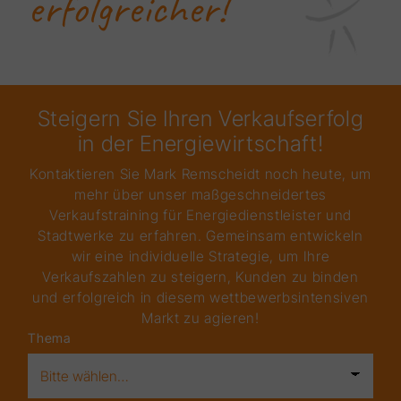
erfolgreicher!
Steigern Sie Ihren Verkaufserfolg
in der Energiewirtschaft!
Kontaktieren Sie Mark Remscheidt noch heute, um
mehr über unser maßgeschneidertes
Verkaufstraining für Energiedienstleister und
Stadtwerke zu erfahren. Gemeinsam entwickeln
wir eine individuelle Strategie, um Ihre
Verkaufszahlen zu steigern, Kunden zu binden
und erfolgreich in diesem wettbewerbsintensiven
Markt zu agieren!
Thema